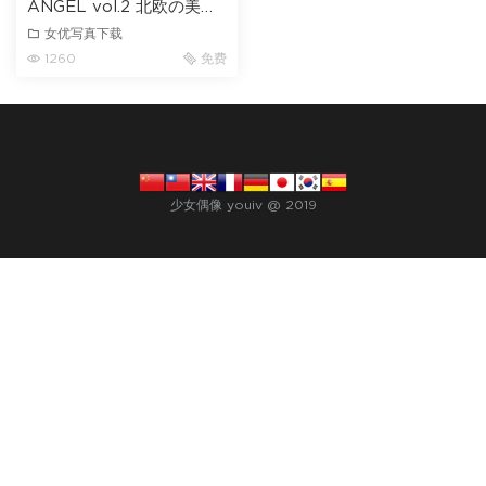
ANGEL vol.2 北欧の美少
女 Adriana.C
女优写真下载
1260
免费
少女偶像 youiv @ 2019