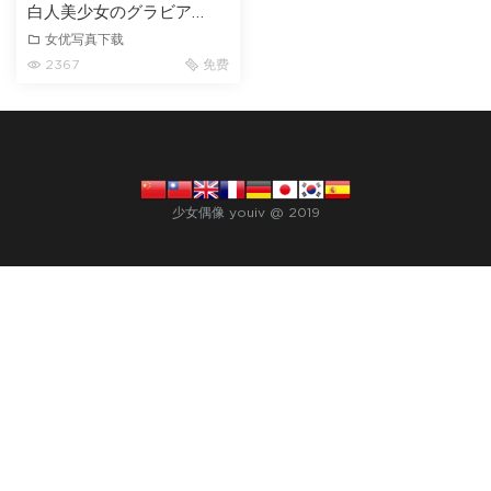
白人美少女のグラビア
Tamara.D
女优写真下载
2367
免费
少女偶像 youiv @ 2019