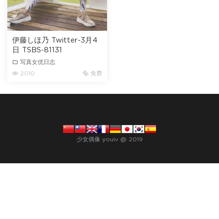
伊藤しほ乃 Twitter-3月4
日 TSBS-81131
写真女优日志
2010
免费
少女偶像 youiv @ 2019