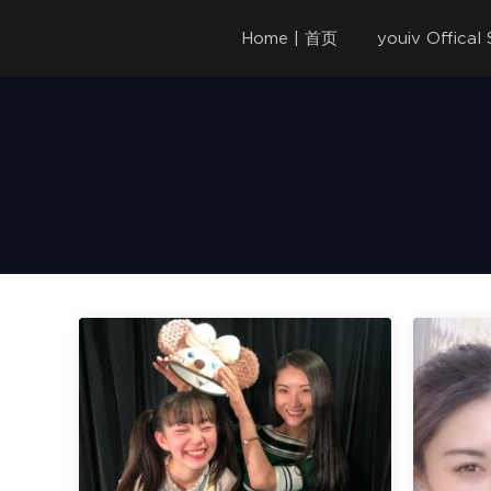
Home | 首页
youiv Offica