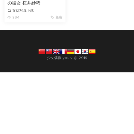
の彼女 桜井紗稀
女优写真下载
984
免费
少女偶像 youiv @ 2019