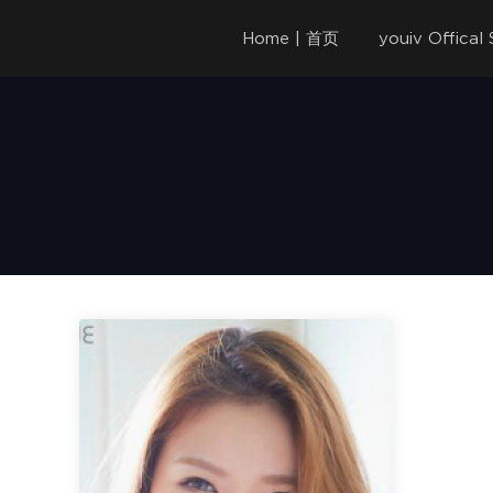
Home | 首页
youiv Offica