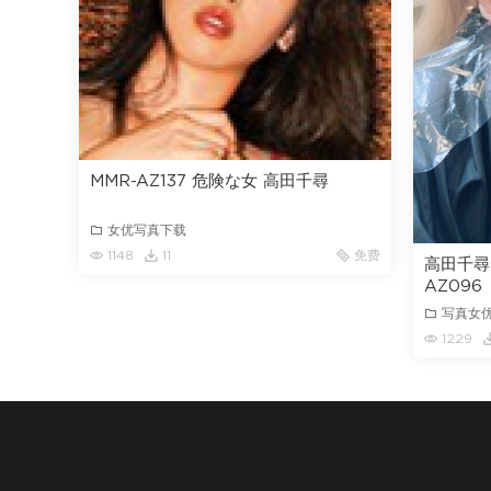
MMR-AZ137 危険な女 高田千尋
女优写真下载
1148
11
免费
高田千尋 T
AZ096
写真女
1229