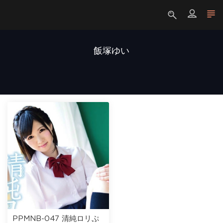
飯塚ゆい
PPMNB-047 清純ロリぷ