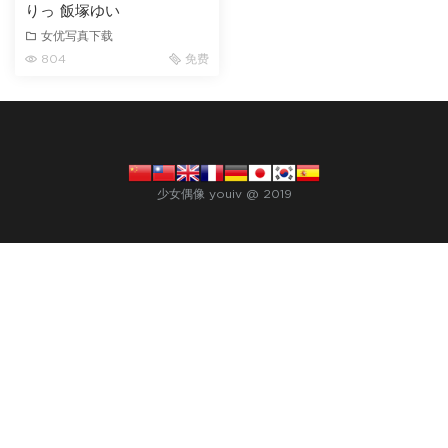
りっ 飯塚ゆい
女优写真下载
804
免费
少女偶像 youiv @ 2019