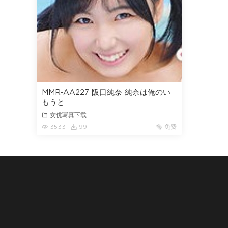
MMR-AA227 阪口純奈 純奈は俺のい
もうと
女优写真下载
3533
99
免费