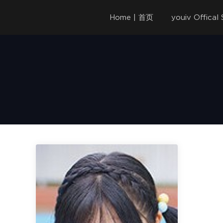
Home | 首页
youiv Offica