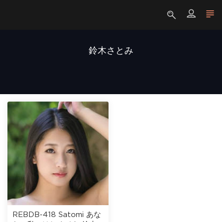
鈴木さとみ
REBDB-418 Satomi あな