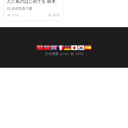
たに私のはじめてを 鈴木
さとみ
女优写真下载
1355
免费
少女偶像 youiv @ 2019