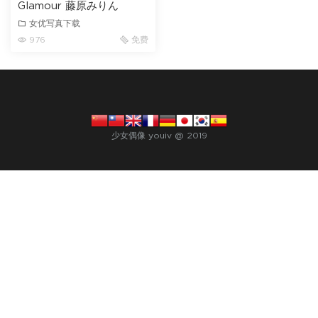
Glamour 藤原みりん
女优写真下载
976
免费
少女偶像 youiv @ 2019