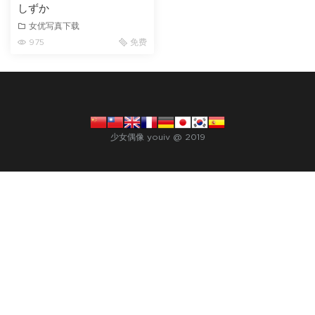
しずか
女优写真下载
975
免费
少女偶像 youiv @ 2019