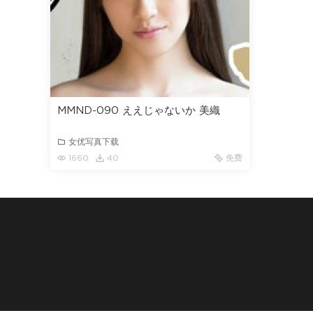
MMND-090 ええじゃないか 美織
女优写真下载
1660
40
免费