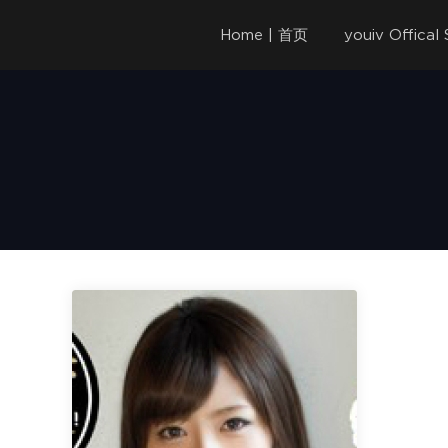
Home | 首页
youiv Offica