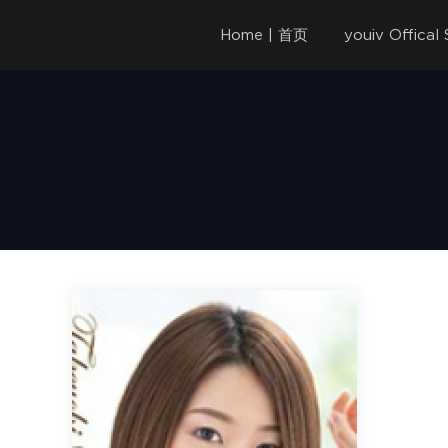
Home | 首页
youiv Offica