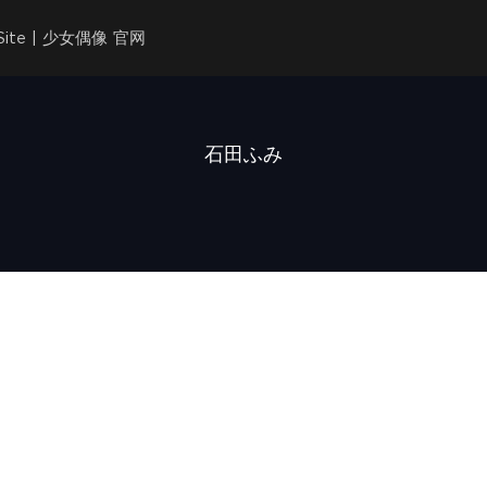
l Site | 少女偶像 官网
石田ふみ