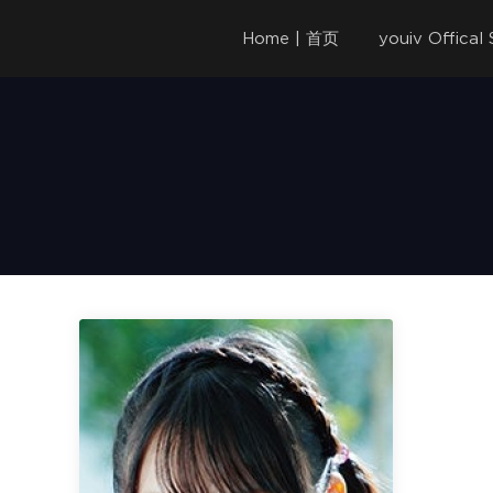
Home | 首页
youiv Offica