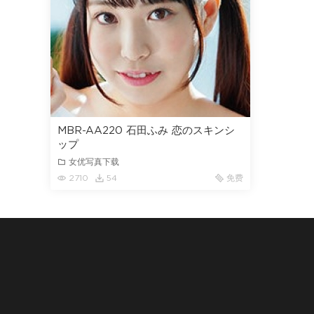
MBR-AA220 石田ふみ 恋のスキンシ
ップ
女优写真下载
2710
54
免费