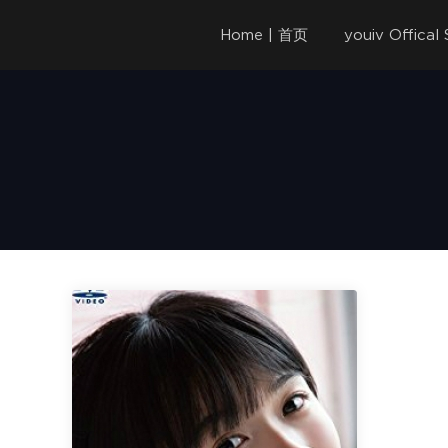
Home | 首页
youiv Offica