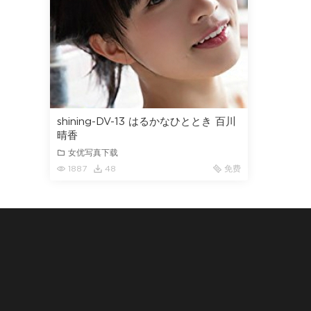
shining-DV-13 はるかなひととき 百川
晴香
女优写真下载
1887
48
免费