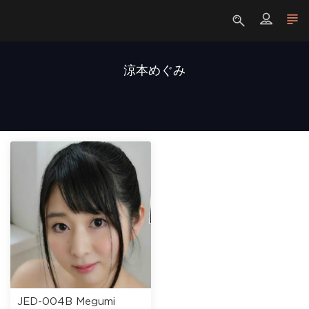
涼本めぐみ
JED-004B Megumi