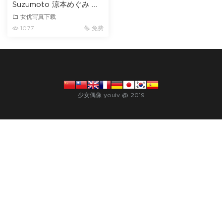
Suzumoto 涼本めぐみ コ
ノユビトマレ BD
女优写真下载
1077
免费
少女偶像 youiv @ 2019