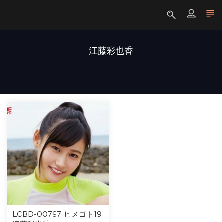
江藤彩也香
LCBD-00797 ヒメゴト19