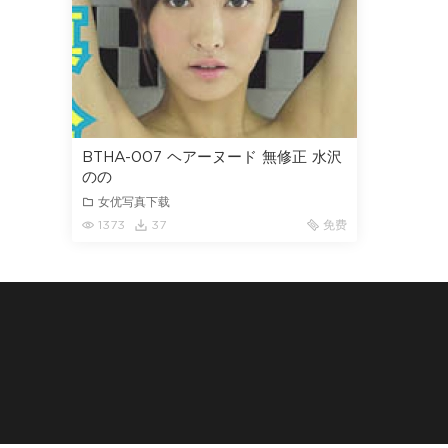
BTHA-007 ヘアーヌード 無修正 水沢
のの
女优写真下载
1373
37
免费