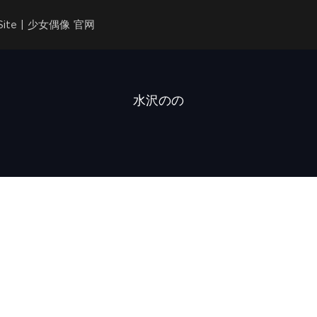
l Site | 少女偶像 官网
水沢のの