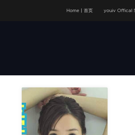
Home | 首页
youiv Offica