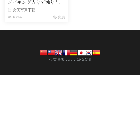
メイキング入りで独り占め
水森あゆむ 2
女优写真下载
1094
免费
少女偶像 youiv @ 2019