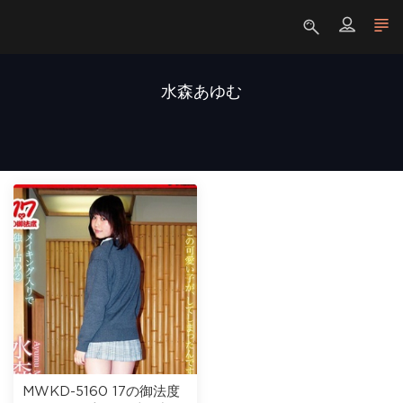
水森あゆむ
MWKD-5160 17の御法度