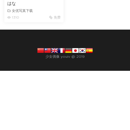
はな
女优写真下载
1310
免费
少女偶像 youiv @ 2019