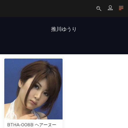
推川ゆうり
BTHA-008B ヘアーヌー