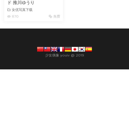
ド 推川ゆうり
女优写真下载
870
免费
少女偶像 youiv @ 2019