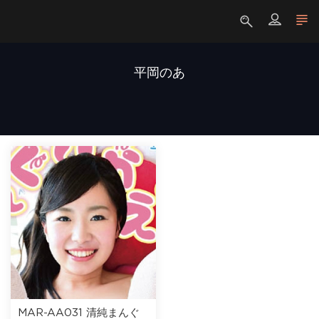
平岡のあ
MAR-AA031 清純まんぐ