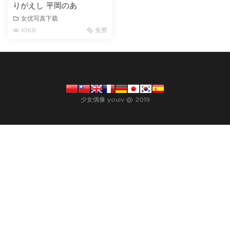
りがえし 平岡のあ
女优写真下载
1068
免费
少女偶像 youiv @ 2019