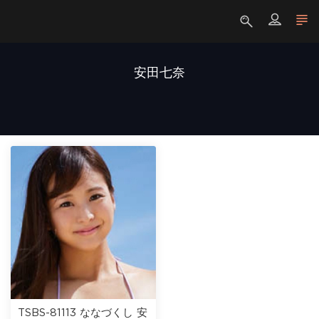
安田七奈
TSBS-81113 ななづくし 安