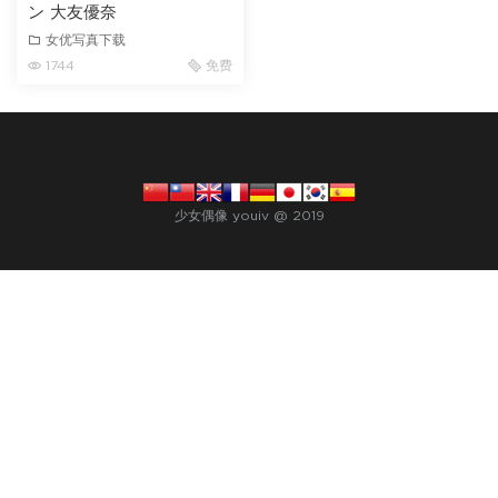
ン 大友優奈
女优写真下载
1744
免费
少女偶像 youiv @ 2019