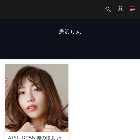
唐沢りん
APRI-0088 俺の彼女 清