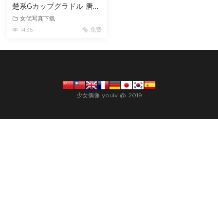
楚系Gカップグラドル 唐沢
りん
女优写真下载
1435
免费
少女偶像 youiv @ 2019