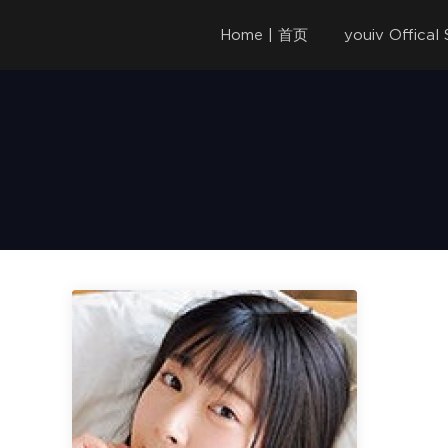
Home | 首页
youiv Offica