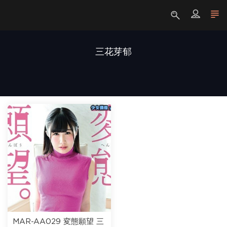
三花芽郁
MAR-AA029 変態願望 三