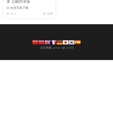
ダ 三田のぞみ
女优写真下载
1153
免费
少女偶像 youiv @ 2019