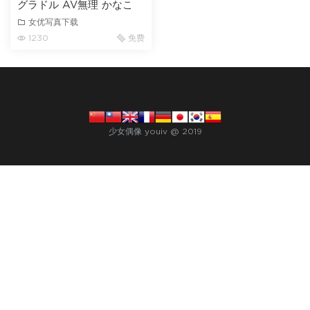
グラドル AV無理 かなこ
女优写真下载
1230
免费
少女偶像 youiv @ 2019