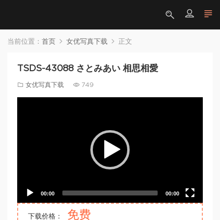
当前位置：
首页
女优写真下载
正文
TSDS-43088 さとみあい 相思相愛
女优写真下载
749
Video
Player
00:00
00:00
免费
下载价格：