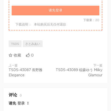
请先登录
下载量：20
下载说明：
本站购买后无任何退款
TSDS
さとみあい
收藏
0
上一篇
下一篇
TSDS-43087 長野雅
TSDS-43089 稲森ゆう Milky
Elegance
Glamour
评论
0
请先
登录
！