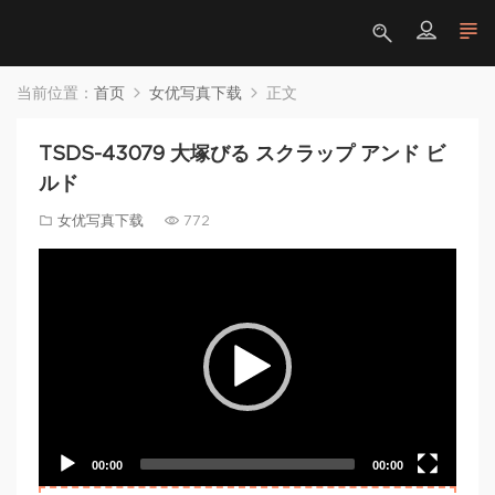
当前位置：
首页
女优写真下载
正文
TSDS-43079 大塚びる スクラップ アンド ビ
ルド
女优写真下载
772
Video
Player
00:00
00:00