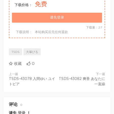
免费
下载价格：
请先登录
下载量：27
下载说明：
本站购买后无任何退款
TSDS
大塚びる
收藏
0
上一篇
下一篇
TSDS-43078 入間ゆい ユイ
TSDS-43082 爽香 あなたに
トピア
一直線
评论
0
请先
登录
！