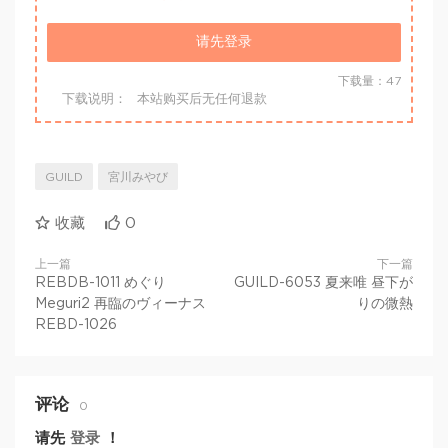
请先登录
下载量：47
下载说明：
本站购买后无任何退款
GUILD
宮川みやび
收藏
0
上一篇
下一篇
REBDB-1011 めぐり
GUILD-6053 夏来唯 昼下が
Meguri2 再臨のヴィーナス
りの微熱
REBD-1026
评论
0
请先
登录
！