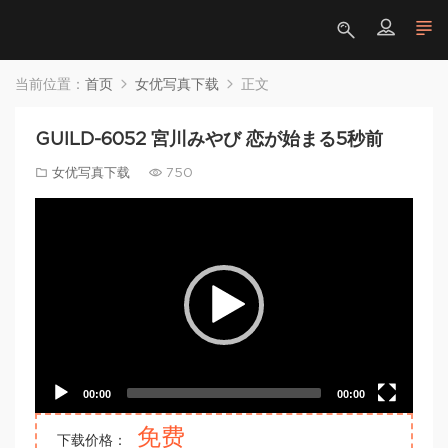
当前位置：
首页
女优写真下载
正文
GUILD-6052 宮川みやび 恋が始まる5秒前
女优写真下载
750
Video
Player
00:00
00:00
免费
下载价格：