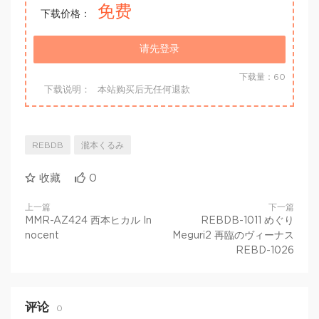
免费
下载价格：
请先登录
下载量：60
下载说明：
本站购买后无任何退款
REBDB
瀧本くるみ
收藏
0
上一篇
下一篇
MMR-AZ424 西本ヒカル In
REBDB-1011 めぐり
nocent
Meguri2 再臨のヴィーナス
REBD-1026
评论
0