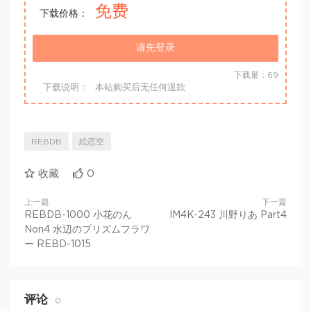
免费
下载价格：
请先登录
下载量：69
下载说明：
本站购买后无任何退款
REBDB
絵恋空
收藏
0
上一篇
下一篇
REBDB-1000 小花のん
IM4K-243 川野りあ Part4
Non4 水辺のプリズムフラワ
ー REBD-1015
评论
0