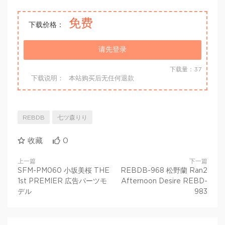
免费
下载价格：
请先登录
下载量：37
下载说明：
本站购买后无任何退款
REBDB
七ツ森りり
收藏
0
上一篇
下一篇
SFM-PM060 小坂美桜 THE
REBDB-968 松野蘭 Ran2
1st PREMIER 広告パーツモ
Afternoon Desire REBD-
デル
983