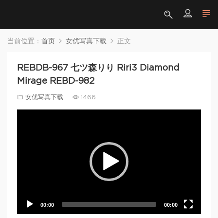
当前位置：
首页
女优写真下载
正文
REBDB-967 七ツ森りり Riri3 Diamond
Mirage REBD-982
女优写真下载
1466
Video
Player
00:00
00:00