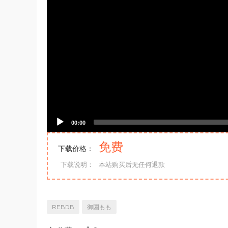
00:00
免费
下载价格：
下载说明：
本站购买后无任何退款
REBDB
御園もも