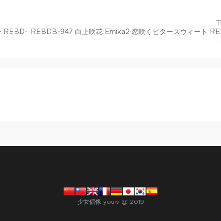
 REBD-
REBDB-947 白上咲花 Emika2 恋咲くビタースウィート RE
少女偶像 youiv @ 2019