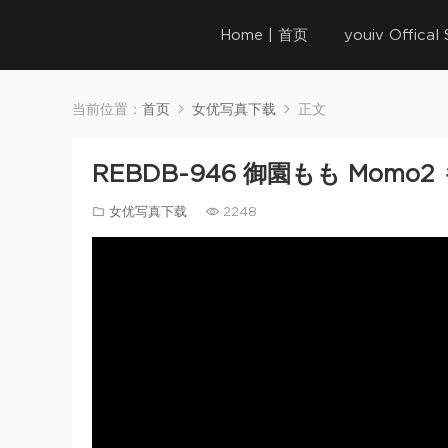
Home | 首页
youiv Offica
当前位置：
首页
女优写真下载
正文
REBDB-946 御園もも Momo
女优写真下载
2248
Video
Player