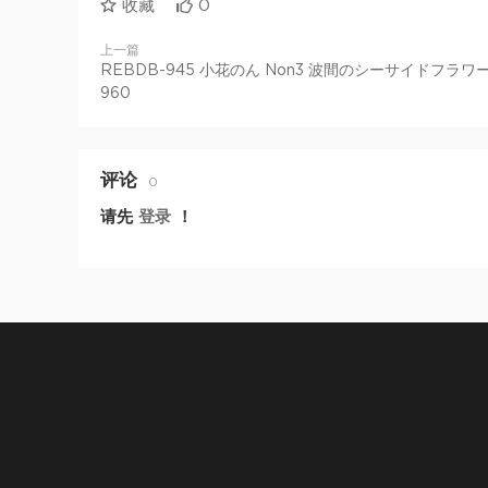
收藏
0
上一篇
REBDB-945 小花のん Non3 波間のシーサイドフラワー
960
评论
0
请先
登录
！