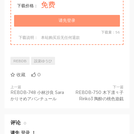
免费
下载价格：
请先登录
下载量：56
下载说明：
本站购买后无任何退款
REBDB
設楽ゆうひ
收藏
0
上一篇
下一篇
REBDB-748 小林沙良 Sara
REBDB-750 木下凛々子
かりそめアバンチュール
Ririko3 陶酔の桃色遊戯
评论
0
请先
登录
！