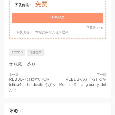
免费
下载价格：
请先登录
下载量：48
下载说明：
本站购买后无任何退款
REBDB
花柳杏奈
收藏
0
上一篇
下一篇
REBDB-731 松本いちか
REBDB-733 千石もなか
Ichika4 Little devilにくびっ
Monaka Dancing purity idol
たけ
评论
0