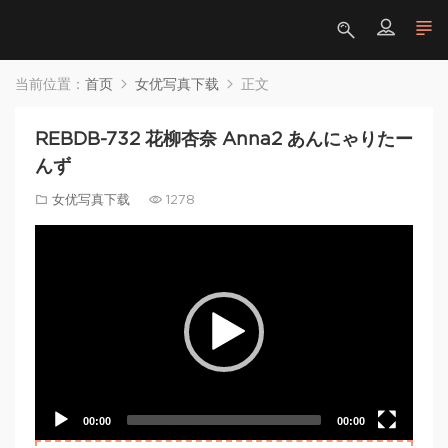
当前位置：
首页
女优写真下载
正文
REBDB-732 花柳杏奈 Anna2 あんにゃりたー
んず
女优写真下载
1278
Video
Player
00:00
00:00