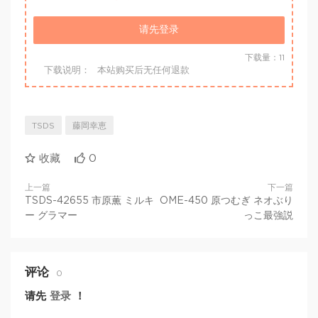
请先登录
下载量：11
下载说明：
本站购买后无任何退款
TSDS
藤岡幸恵
收藏
0
上一篇
下一篇
TSDS-42655 市原薫 ミルキ
OME-450 原つむぎ ネオぶり
ー グラマー
っこ最強説
评论
0
请先
登录
！