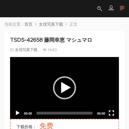
当前位置：
首页
女优写真下载
正文
TSDS-42658 藤岡幸恵 マシュマロ
女优写真下载
1440
Video
Player
00:00
00:00
免费
下载价格：