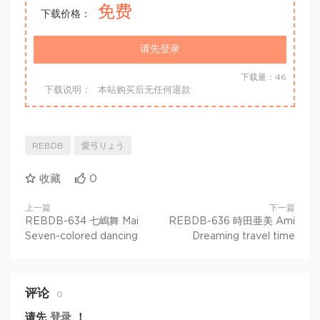
免费
下载价格：
请先登录
下载量：46
下载说明：
本站购买后无任何退款
REBDB
愛弓りょう
收藏
0
上一篇
下一篇
REBDB-634 七嶋舞 Mai
REBDB-636 時田亜美 Ami
Seven-colored dancing
Dreaming travel time
评论
0
请先
登录
！