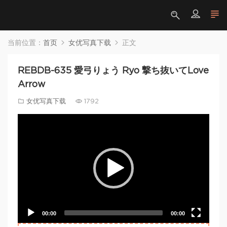
当前位置：
首页
女优写真下载
正文
REBDB-635 愛弓りょう Ryo 撃ち抜いてLove
Arrow
女优写真下载
1792
Video
Player
00:00
00:00