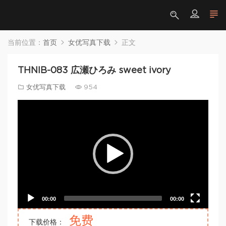
当前位置：
首页
女优写真下载
正文
THNIB-083 広瀬ひろみ sweet ivory
女优写真下载
954
Video
Player
00:00
00:00
免费
下载价格：