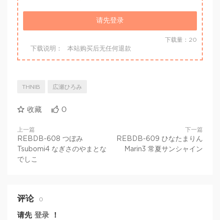
请先登录
下载量：20
下载说明：
本站购买后无任何退款
THNIB
広瀬ひろみ
收藏
0
上一篇
下一篇
REBDB-608 つぼみ
REBDB-609 ひなたまりん
Tsubomi4 なぎさのやまとな
Marin3 常夏サンシャイン
でしこ
评论
0
请先
登录
！