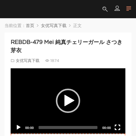
当前位置：
首页
女优写真下载
正文
REBDB-479 Mei 純真チェリーガール さつき
芽衣
女优写真下载
1874
Video
Player
00:00
00:00