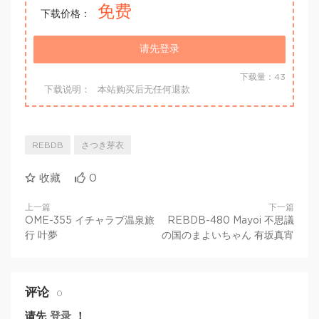
免费
下载价格：
请先登录
下载量：43
下载说明：
本站购买后无任何退款
REBDB
さつき芽衣
收藏
0
上一篇
下一篇
OME-355 イチャラブ温泉旅
REBDB-480 Mayoi 不思議
行 叶夢
の国のまよいちゃん 有坂真宵
评论
0
请先
登录
！