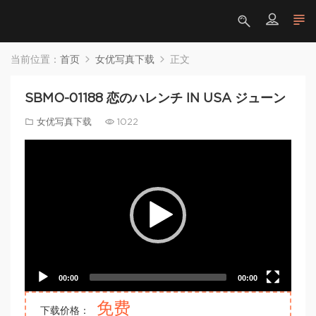
当前位置：
首页
女优写真下载
正文
SBMO-01188 恋のハレンチ IN USA ジューン
女优写真下载
1022
Video
Player
00:00
00:00
免费
下载价格：