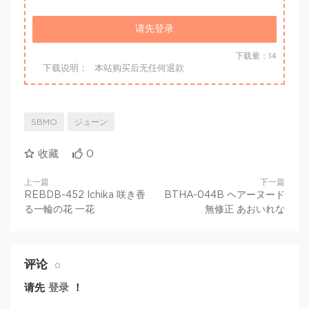
请先登录
下载量：14
下载说明：
本站购买后无任何退款
SBMO
ジューン
收藏
0
上一篇
下一篇
REBDB-452 Ichika 咲き香
BTHA-044B ヘアーヌード
る一輪の花 一花
無修正 あおいれな
评论
0
请先
登录
！