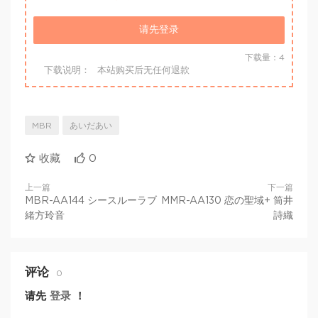
请先登录
下载量：4
下载说明：
本站购买后无任何退款
MBR
あいだあい
收藏
0
上一篇
下一篇
MBR-AA144 シースルーラブ
MMR-AA130 恋の聖域+ 筒井
緒方玲音
詩織
评论
0
请先
登录
！