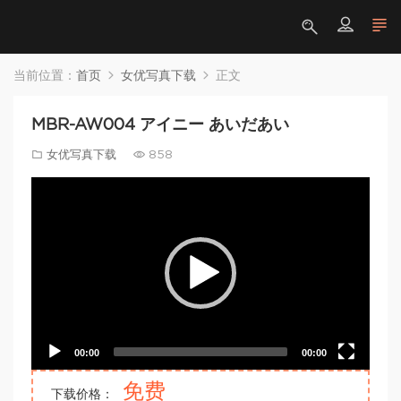
当前位置：
首页
女优写真下载
正文
MBR-AW004 アイニー あいだあい
女优写真下载
858
Video
Player
00:00
00:00
免费
下载价格：