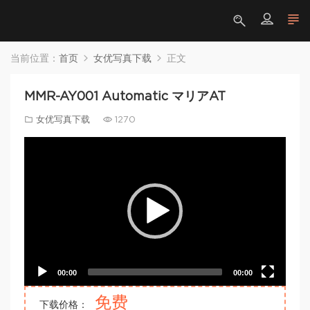
当前位置：
首页
女优写真下载
正文
MMR-AY001 Automatic マリアAT
女优写真下载
1270
Video
Player
00:00
00:00
免费
下载价格：