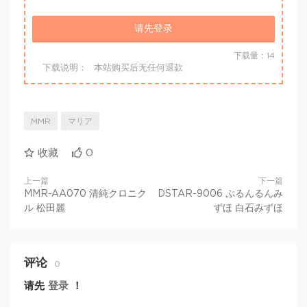
请先登录
下载量：14
下载说明：
本站购买后无任何退款
MMR
マリア
收藏
0
上一篇
下一篇
MMR-AA070 清純クロニク
DSTAR-9006 ぷるんるんみ
ル 松田麗
ずほ 白石みずほ
评论
0
请先
登录
！