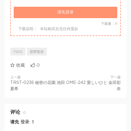
请先登录
下载量：11
下载说明：
本站购买后无任何退款
TSDS
萩野梨奈
收藏
0
上一篇
下一篇
TRST-0236 秘密の花園 池田
OME-242 愛しいひと 金田彩
夏希
奈
评论
0
请先
登录
！