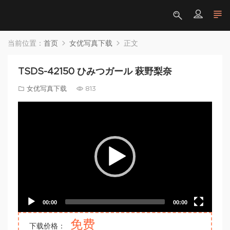
当前位置：
首页
女优写真下载
正文
TSDS-42150 ひみつガール 萩野梨奈
女优写真下载
813
Video
Player
00:00
00:00
免费
下载价格：