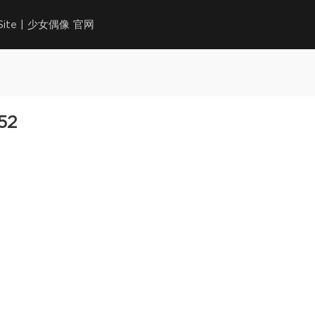
l Site | 少女偶像 官网
52