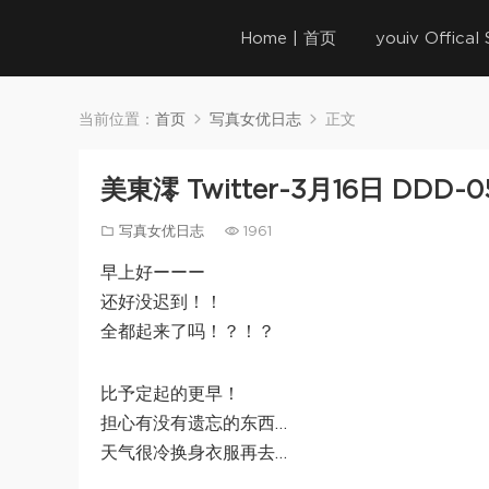
Home | 首页
youiv Offica
当前位置：
首页
写真女优日志
正文
美東澪 Twitter-3月16日 DDD-0
写真女优日志
1961
早上好ーーー
还好没迟到！！
全都起来了吗！？！？
比予定起的更早！
担心有没有遗忘的东西…
天气很冷换身衣服再去…