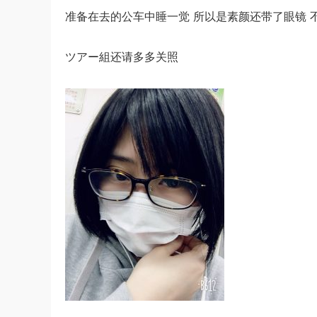
准备在去的公车中睡一觉 所以是素颜还带了眼镜 
ツアー組还请多多关照