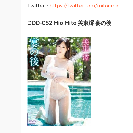
Twitter：
https://twitter.com/mitoumio
DDD-052 Mio Mito 美東澪 宴の後