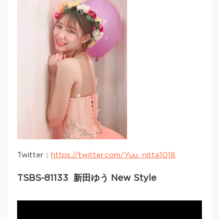
Twitter：
https://twitter.com/Yuu_nitta1018
TSBS-81133 新田ゆう New Style
Video
Player