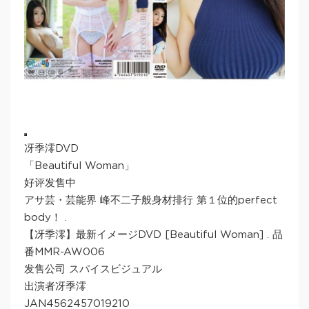
冴季澪DVD
「Beautiful Woman」
好评发售中
アサ芸・芸能界 峰不二子般身材排行 第１位的perfect
body！ .
【冴季澪】最新イメージDVD [Beautiful Woman] . 品
番MMR-AW006
发售公司 スパイスビジュアル
出演者冴季澪
JAN4562457019210