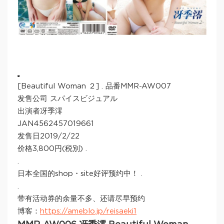
[Beautiful Woman ２] . 品番MMR-AW007
发售公司 スパイスビジュアル
出演者冴季澪
JAN4562457019661
发售日2019/2/22
价格3,800円(税別) .
.
日本全国的shop・site好评预约中！ .
.
带有活动券的余量不多、还请尽早预约
博客：
https://ameblo.jp/reisaeki1