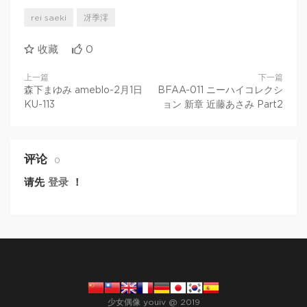
rei saeki
冴季澪
收藏
0
上一篇
下一篇
森下まゆみ ameblo-2月1日
BFAA-011 ニーハイコレクシ
KU-113
ョン 新章 近藤あさみ Part2
评论
0
请先
登录
！
少女偶像 youiv @ 2019