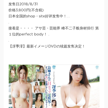
发售日2018/8/31
价格3,800円(不含税)
日本全国的shop・site好评发售中！. .
.
接着是・・・・ アサ芸・芸能界 峰不二子般身材排行 第
１位的perfect body！ .
.
【冴季澪】最新イメージDVDの续篇发售决定！